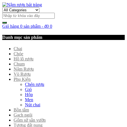
Giỏ hàng
0 sản phẩm
-
₫
0
0
Danh mục sản phẩm
Chai
Chóe
Hồ lô rượu
Chum
Nậm Rượu
Vò Rượu
Phụ Kiện
Chén rượu
Giỏ
Hộp
Men
Nút chai
Bồn tắm
Gạch ngói
Gốm sứ sân vườn
Tượng đất nung