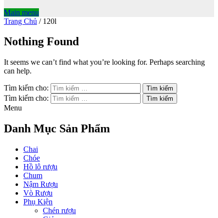
Main menu
Trang Chủ
/
120l
Nothing Found
It seems we can’t find what you’re looking for. Perhaps searching
can help.
Tìm kiếm cho:
Tìm kiếm cho:
Menu
Danh Mục Sản Phẩm
Chai
Chóe
Hồ lô rượu
Chum
Nậm Rượu
Vò Rượu
Phụ Kiện
Chén rượu