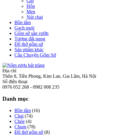
Giỏ
Hộp
Men
Nút chai
Bồn tắm
Gạch ngói
Gốm sứ sân vườn
Tượng đất nung
Đồ thờ gốm sứ
Sản phẩm khác
Câu Chuyện Gốm Sứ
Địa chỉ
Thôn 8, Tiền Phong, Kim Lan, Gia Lâm, Hà Nội
Số điện thoại
0976 052 268 - 0982 008 235
Danh mục
Bồn tắm
(16)
Chai
(74)
Chóe
(4)
Chum
(78)
Đồ thờ gốm sứ
(8)