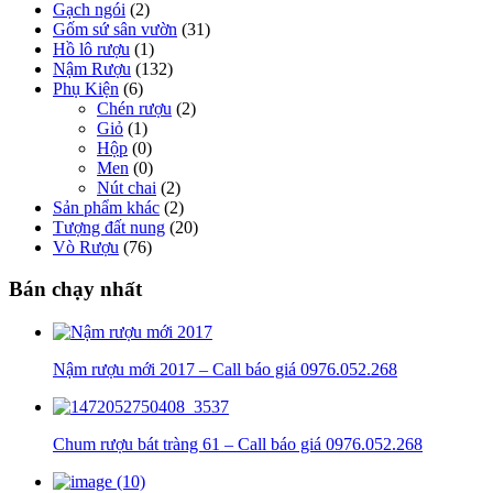
Gạch ngói
(2)
Gốm sứ sân vườn
(31)
Hồ lô rượu
(1)
Nậm Rượu
(132)
Phụ Kiện
(6)
Chén rượu
(2)
Giỏ
(1)
Hộp
(0)
Men
(0)
Nút chai
(2)
Sản phẩm khác
(2)
Tượng đất nung
(20)
Vò Rượu
(76)
Bán chạy nhất
Nậm rượu mới 2017 – Call báo giá 0976.052.268
Chum rượu bát tràng 61 – Call báo giá 0976.052.268