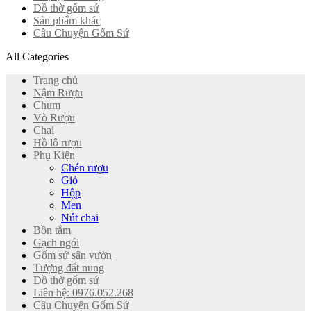
Đồ thờ gốm sứ
Sản phẩm khác
Câu Chuyện Gốm Sứ
All Categories
Trang chủ
Nậm Rượu
Chum
Vò Rượu
Chai
Hồ lô rượu
Phụ Kiện
Chén rượu
Giỏ
Hộp
Men
Nút chai
Bồn tắm
Gạch ngói
Gốm sứ sân vườn
Tượng đất nung
Đồ thờ gốm sứ
Liên hệ: 0976.052.268
Câu Chuyện Gốm Sứ