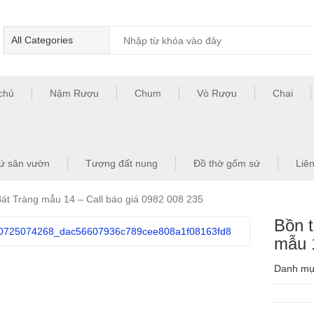
chủ
Nậm Rượu
Chum
Vò Rượu
Chai
ứ sân vườn
Tượng đất nung
Đồ thờ gốm sứ
Liê
át Tràng mẫu 14 – Call báo giá 0982 008 235
Bồn 
mẫu 1
Danh m