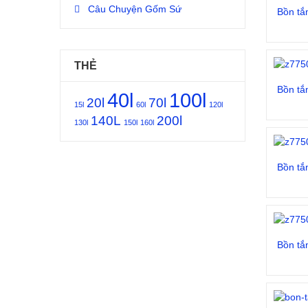
Câu Chuyện Gốm Sứ
Bồn tắ
THẺ
Bồn tắ
40l
100l
20l
70l
15l
60l
120l
140L
200l
130l
150l
160l
Bồn tắ
Bồn tắ