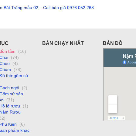
m Bát Tràng mẫu 02 – Call báo giá 0976.052.268
Đọc tiếp
MỤC
BÁN CHẠY NHẤT
BẢN ĐỒ
Bồn tắm
(16)
Chai
(74)
Chóe
(4)
Chum
(78)
Đồ thờ gốm sứ
)
Gạch ngói
(2)
Gốm sứ sân
ờn
(31)
Hồ lô rượu
(1)
Nậm Rượu
32)
Phụ Kiện
(6)
Sản phẩm khác