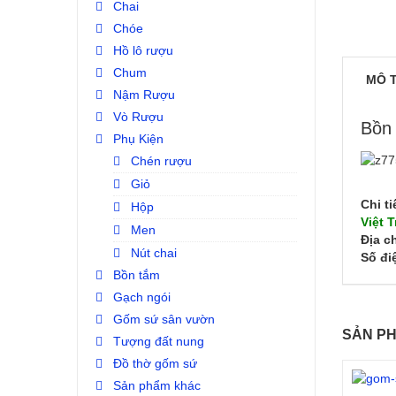
Chai
Chóe
Hồ lô rượu
Chum
MÔ 
Nậm Rượu
Vò Rượu
Bồn 
Phụ Kiện
Chén rượu
Giỏ
Chi t
Hộp
Việt 
Men
Địa ch
Nút chai
Số đi
Bồn tắm
Gạch ngói
Gốm sứ sân vườn
SẢN PH
Tượng đất nung
Đồ thờ gốm sứ
Sản phẩm khác