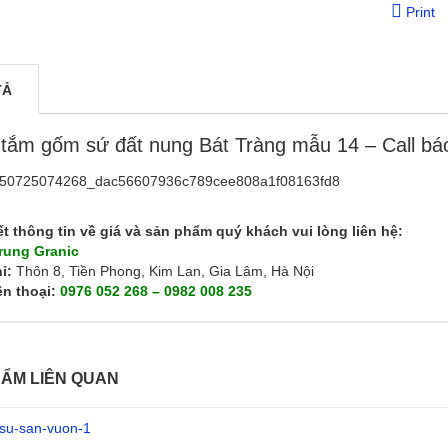
Print
TẢ
tắm gốm sứ đất nung Bát Tràng mẫu 14 – Call bá
iết thông tin về giá và sản phẩm quý khách vui lòng liên hệ:
Trung Granic
ỉ:
Thôn 8, Tiền Phong, Kim Lan, Gia Lâm, Hà Nội
ện thoại:
0976 052 268 – 0982 008 235
ẨM LIÊN QUAN