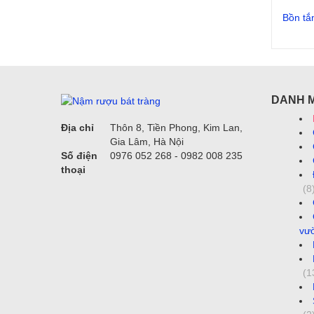
Bồn tắ
DANH 
Địa chỉ
Thôn 8, Tiền Phong, Kim Lan,
Gia Lâm, Hà Nội
Số điện
0976 052 268 - 0982 008 235
thoại
(8
vư
(1