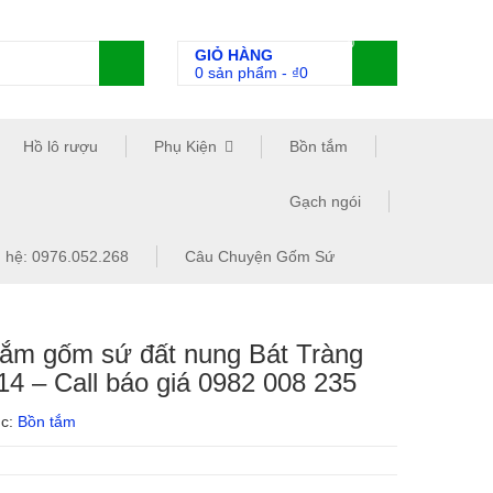
0
GIỎ HÀNG
0 sản phẩm
-
₫
0
Hồ lô rượu
Phụ Kiện
Bồn tắm
Gạch ngói
n hệ: 0976.052.268
Câu Chuyện Gốm Sứ
tắm gốm sứ đất nung Bát Tràng
4 – Call báo giá 0982 008 235
ục:
Bồn tắm