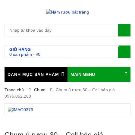
0
GIỎ HÀNG
0 sản phẩm
-
₫
0
DANH MỤC SẢN PHẨM
MAIN MENU
Trang chủ
Chum
Chum ủ rượu 30 – Call báo giá
0976.052.268
Chum ủ rượu 30 – Call báo giá