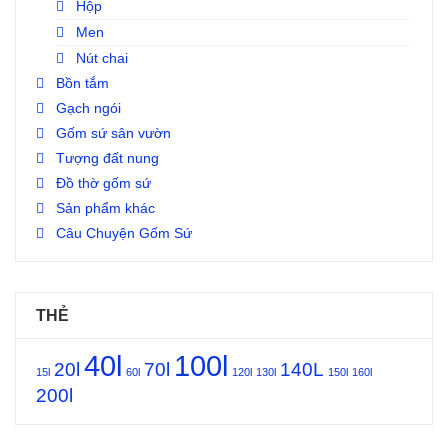
Hộp
Men
Nút chai
Bồn tắm
Gạch ngói
Gốm sứ sân vườn
Tượng đất nung
Đồ thờ gốm sứ
Sản phẩm khác
Câu Chuyện Gốm Sứ
THẺ
40l
100l
20l
70l
140L
15l
60l
120l
130l
150l
160l
200l