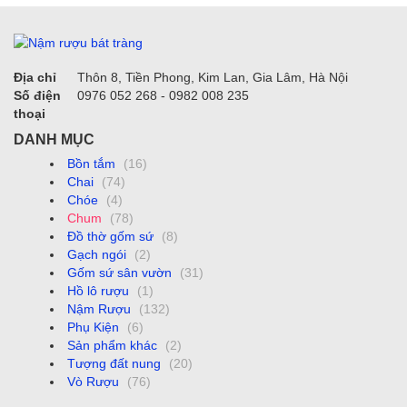
Địa chỉ
Thôn 8, Tiền Phong, Kim Lan, Gia Lâm, Hà Nội
Số điện
0976 052 268 - 0982 008 235
thoại
DANH MỤC
Bồn tắm
(16)
Chai
(74)
Chóe
(4)
Chum
(78)
Đồ thờ gốm sứ
(8)
Gạch ngói
(2)
Gốm sứ sân vườn
(31)
Hồ lô rượu
(1)
Nậm Rượu
(132)
Phụ Kiện
(6)
Sản phẩm khác
(2)
Tượng đất nung
(20)
Vò Rượu
(76)