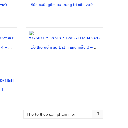
Sản xuất gốm sứ trang trí sân vườn mẫu 33 – Call báo giá 0982 008 235
Sản xuất gốm sứ trang trí sân vườn mẫu 31 – Call báo giá 0982 008 235
Đọc tiếp
Đồ thờ gốm sứ Bát Tràng mẫu 4 – Call báo giá 0982.008.235
Đồ thờ gốm sứ Bát Tràng mẫu 3 – Call báo giá 0982.008.235
Đọc tiếp
Đồ thờ gốm sứ Bát Tràng mẫu 1 – Call báo giá 0982.008.235