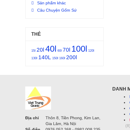
Sản phẩm khác
Câu Chuyện Gốm Sứ
THẺ
40l
100l
20l
70l
15l
60l
120l
140L
200l
130l
150l
160l
DANH 
Địa chỉ
Thôn 8, Tiền Phong, Kim Lan,
Gia Lâm, Hà Nội
(8
Số điện
0976 052 268 - 0982 008 235