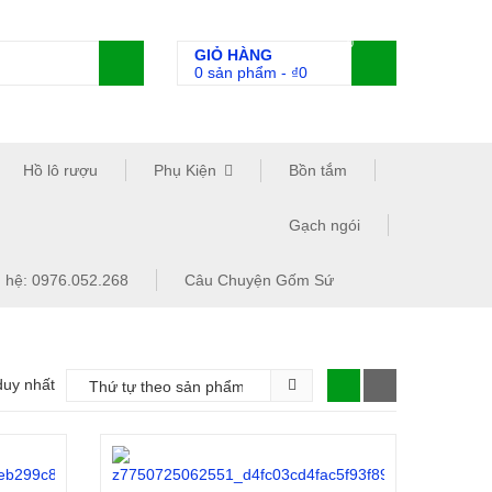
0
GIỎ HÀNG
0 sản phẩm
-
₫
0
Hồ lô rượu
Phụ Kiện
Bồn tắm
Gạch ngói
n hệ: 0976.052.268
Câu Chuyện Gốm Sứ
duy nhất