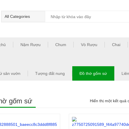
chủ
Nậm Rượu
Chum
Vò Rượu
Chai
ứ sân vườn
Tượng đất nung
Đồ thờ gốm sứ
Liê
thờ gốm sứ
Hiển thị một kết quả 