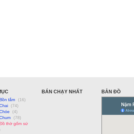
MỤC
BÁN CHẠY NHẤT
BẢN ĐỒ
Bồn tắm
(16)
Chai
(74)
Chóe
(4)
Chum
(78)
Đồ thờ gốm sứ
)