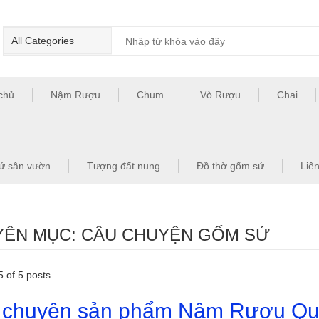
chủ
Nậm Rượu
Chum
Vò Rượu
Chai
ứ sân vườn
Tượng đất nung
Đồ thờ gốm sứ
Liê
ÊN MỤC: CÂU CHUYỆN GỐM SỨ
 of 5 posts
 chuyện sản phẩm Nậm Rượu Qu