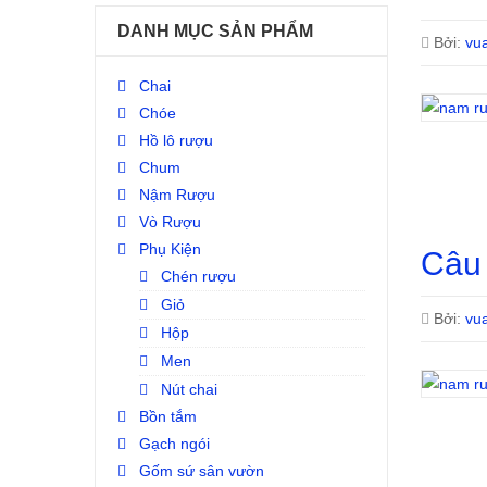
DANH MỤC SẢN PHẨM
Bởi:
vu
Chai
Chóe
Hồ lô rượu
Chum
Nậm Rượu
Vò Rượu
Phụ Kiện
Câu
Chén rượu
Giỏ
Bởi:
vu
Hộp
Men
Nút chai
Bồn tắm
Gạch ngói
Gốm sứ sân vườn