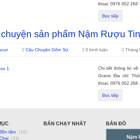
thoại: 0976 052 268
Đọc tiếp
 chuyện sản phẩm Nậm Rượu Tin
acun
Câu Chuyện Gốm Sứ
0 bình luận
Tháng 
Chi tiết thông tin v
Granic Địa chỉ: Th
thoại: 0976 052 268
Đọc tiếp
MỤC
BÁN CHẠY NHẤT
BẢN ĐỒ
Bồn tắm
(16)
Chai
(74)