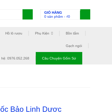
0
GIỎ HÀNG
0 sản phẩm
-
₫
0
Hồ lô rượu
Phụ Kiện
Bồn tắm
Gạch ngói
n hệ: 0976.052.268
Câu Chuyện Gốm Sứ
ốc Bảo Linh Dược