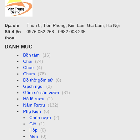
Địa chỉ
Thôn 8, Tiền Phong, Kim Lan, Gia Lâm, Hà Nội
Số điện
0976 052 268 - 0982 008 235
thoại
DANH MỤC
Bồn tắm
(16)
Chai
(74)
Chóe
(4)
Chum
(78)
Đồ thờ gốm sứ
(8)
Gạch ngói
(2)
Gốm sứ sân vườn
(31)
Hồ lô rượu
(1)
Nậm Rượu
(132)
Phụ Kiện
(6)
Chén rượu
(2)
Giỏ
(1)
Hộp
(0)
Men
(0)