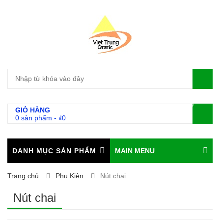
0
GIỎ HÀNG
0 sản phẩm
-
₫
0
DANH MỤC SẢN PHẨM
MAIN MENU
Trang chủ
Phụ Kiện
Nút chai
Nút chai