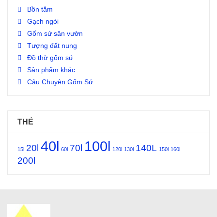
Bồn tắm
Gạch ngói
Gốm sứ sân vườn
Tượng đất nung
Đồ thờ gốm sứ
Sản phẩm khác
Câu Chuyện Gốm Sứ
THẺ
40l
100l
20l
70l
140L
15l
60l
120l
130l
150l
160l
200l