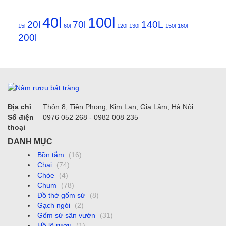
40l
100l
20l
70l
140L
15l
60l
120l
130l
150l
160l
200l
Địa chỉ
Thôn 8, Tiền Phong, Kim Lan, Gia Lâm, Hà Nội
Số điện
0976 052 268 - 0982 008 235
thoại
DANH MỤC
Bồn tắm
(16)
Chai
(74)
Chóe
(4)
Chum
(78)
Đồ thờ gốm sứ
(8)
Gạch ngói
(2)
Gốm sứ sân vườn
(31)
Hồ lô rượu
(1)