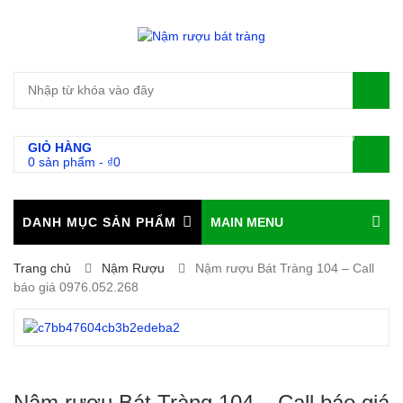
0
GIỎ HÀNG
0 sản phẩm
-
₫
0
DANH MỤC SẢN PHẨM
MAIN MENU
Trang chủ
Nậm Rượu
Nậm rượu Bát Tràng 104 – Call
báo giá 0976.052.268
Nậm rượu Bát Tràng 104 – Call báo giá